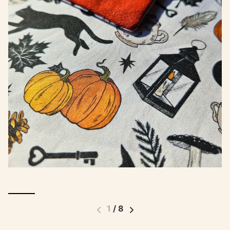
1
/
8